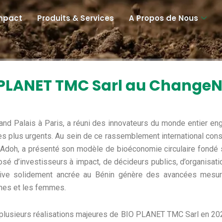
mpact
Produits & Services
A Propos de Nous
O PLANET TMC Sarl au Chang
 Palais à Paris, a réuni des innovateurs du monde entier eng
s plus urgents. Au sein de ce rassemblement international cons
 Adoh, a présenté son modèle de bioéconomie circulaire fondé s
sé d’investisseurs à impact, de décideurs publics, d’organisatio
tive solidement ancrée au Bénin génère des avancées mesurab
unes et les femmes.
re plusieurs réalisations majeures de BIO PLANET TMC Sarl en 2