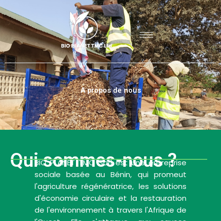
Aller
au
contenu
A propos de nous
Qui sommes-nous ?
BIO PLANET TMC Sarl est une entreprise
sociale basée au Bénin, qui promeut
l'agriculture régénératrice, les solutions
d'économie circulaire et la restauration
de l'environnement à travers l'Afrique de