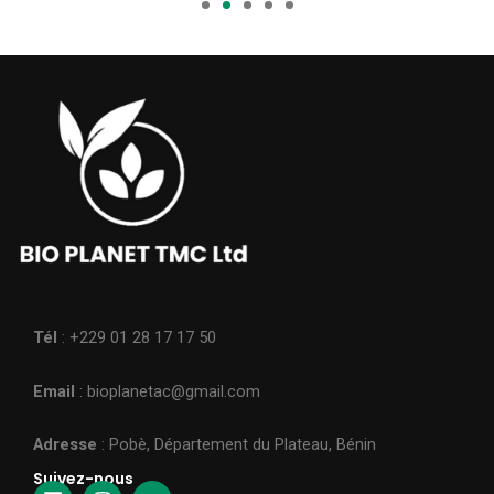
Tél
: +229 01 28 17 17 50
Email
: bioplanetac@gmail.com
Adresse
: Pobè, Département du Plateau, Bénin
Suivez-nous