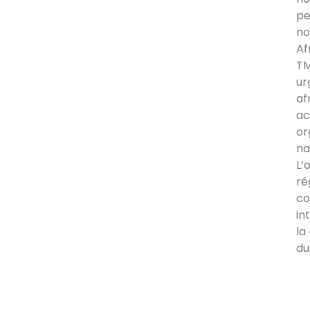
pe
no
Af
TM
ur
af
ac
or
na
L’
ré
co
in
la
du