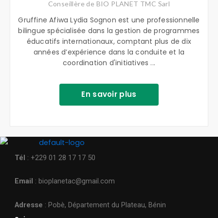
Conseillère de BIO PLANET TMC Sarl
Gruffine Afiwa Lydia Sognon est une professionnelle
bilingue spécialisée dans la gestion de programmes
éducatifs internationaux, comptant plus de dix
années d’expérience dans la conduite et la
coordination d'initiatives ...
En savoir plus
Tél
: +229 01 28 17 17 50
Email
: bioplanetac@gmail.com
Adresse
: Pobè, Département du Plateau, Bénin