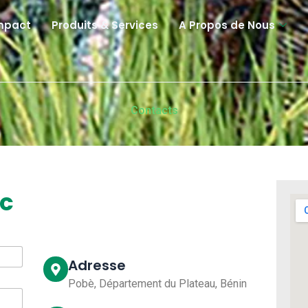
mpact
Produits & Services
A Propos de Nous
Contacts
ec
Adresse
Pobè, Département du Plateau, Bénin