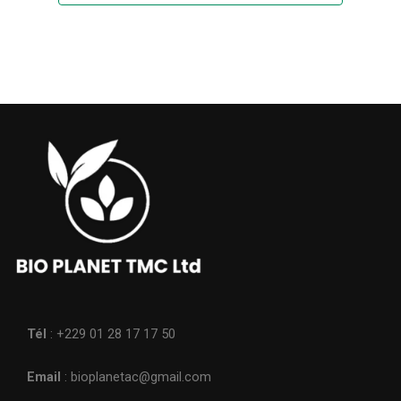
Tél
: +229 01 28 17 17 50
Email
: bioplanetac@gmail.com