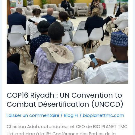
UN
Convention
to
Combat
Désertification
(UNCCD)
COP16 Riyadh : UN Convention to
Combat Désertification (UNCCD)
Laisser un commentaire
/
Blog Fr
/
bioplanettmc.com
Christian Adoh, cofondateur et CEO de BIO PLANET TMC
Ltd, participe à la 16ᵉ Conférence des Parties de la