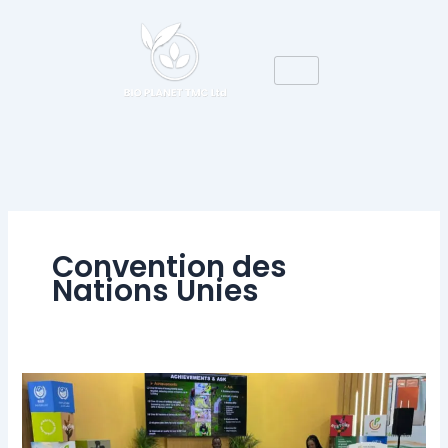
Aller
au
contenu
Convention des
Nations Unies
COP16
Riyadh
: