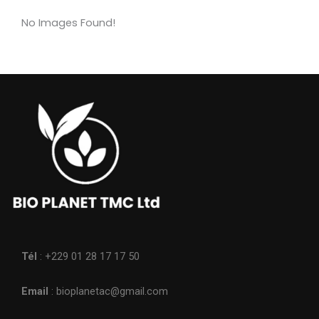
No Images Found!
Tél
: +229 01 28 17 17 50
Email
: bioplanetac@gmail.com