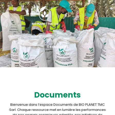
Aller
au
contenu
Ressources
Documents
Bienvenue dans l’espace Documents de BIO PLANET TMC
Sarl. Chaque ressource met en lumière les performances
de nos engrais organiques adaptés, nos initiatives de