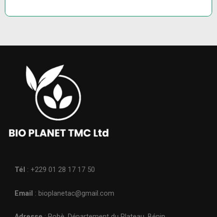
Tél
: +229 01 28 17 17 50
Email
: bioplanetac@gmail.com
Adresse
: Pobè, Département du Plateau, Bénin